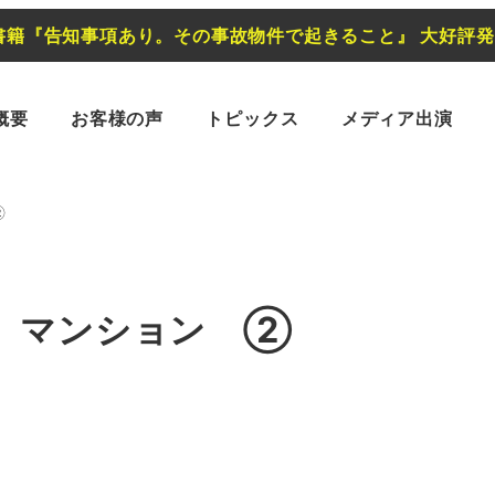
書籍『告知事項あり。その事故物件で起きること』 大好評
概要
お客様の声
トピックス
メディア出演
②
 マンション ②