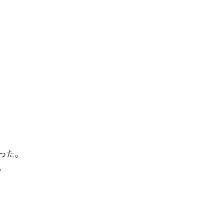
った。
。