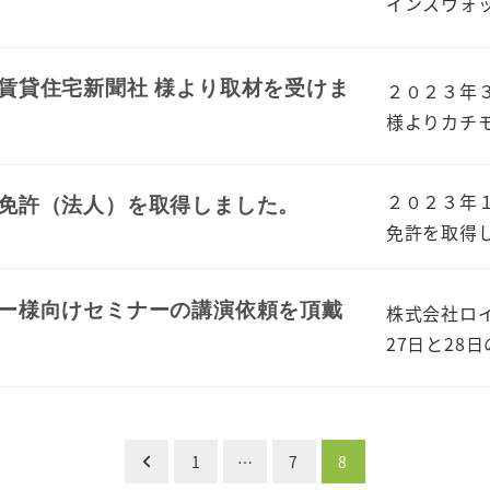
インスウォッチ
国賃貸住宅新聞社 様より取材を受けま
２０２３年
様よりカチモ
２０２３年
商免許（法人）を取得しました。
免許を取得し
ナー様向けセミナーの講演依頼を頂戴
株式会社ロイ
27日と28日
1
…
7
8